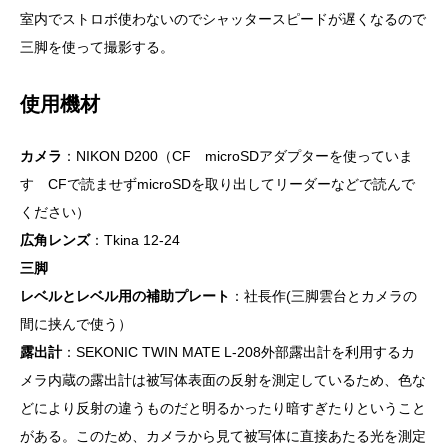
室内でストロボ使わないのでシャッタースピードが遅くなるので
三脚を使って撮影する。
使用機材
カメラ
：NIKON D200（CF microSDアダプターを使っていま
す CFで読ませずmicroSDを取り出してリーダーなどで読んで
ください）
広角レンズ
：Tkina 12-24
三脚
レベルとレベル用の補助プレート
：社長作(三脚雲台とカメラの
間に挟んで使う）
露出計
：SEKONIC TWIN MATE L-208外部露出計を利用するカ
メラ内蔵の露出計は被写体表面の反射を測定しているため、色な
どにより反射の違うものだと明るかったり暗すぎたりということ
がある。このため、カメラから見て被写体に直接あたる光を測定