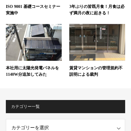
ISO 9001 基礎コースセミナー
3年ぶりの皆既月食！月食は必
実施中
ず満月の夜に起きる！
本社用に太陽光発電パネルを
賃貸マンションの管理規約不
1140W分追加してみた
説明による裁判
カテゴリー一覧
ー一覧