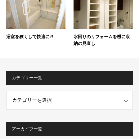
浴室を狭くして快適に?!
水回りのリフォームを機に収
納の見直し
カテゴリー一覧
ー一覧
アーカイブ一覧