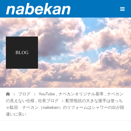
BLOG
ブログ
YouTube
,
ナベカンオリジナル基準
,
ナベカン
の見えない仕様
,
社長ブログ
配管抵抗の大きな接手は使っち
ゃ駄目 ナベカン（nabekan）のリフォームはシャワーの出が段
違いに良い