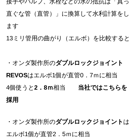
接手やバルブ、水栓などの水の抵抗は「真っ
直ぐな管（直管）」に換算して水利計算をし
ます
13ミリ管用の曲がり（エルボ）を比較すると
・オンダ製作所の
ダブルロックジョイント
REVOS
はエルボ1個が直管0．7ｍに相当
4個使うと
2．8ｍ
相当
当社ではこちらを
採用
・オンダ製作所の
ダブルロックジョイント
は
エルボ1個が直管2．5ｍに相当