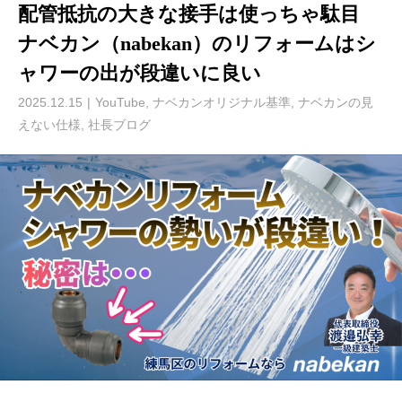
配管抵抗の大きな接手は使っちゃ駄目
ナベカン（nabekan）のリフォームはシ
ャワーの出が段違いに良い
2025.12.15
YouTube
,
ナベカンオリジナル基準
,
ナベカンの見
えない仕様
,
社長ブログ