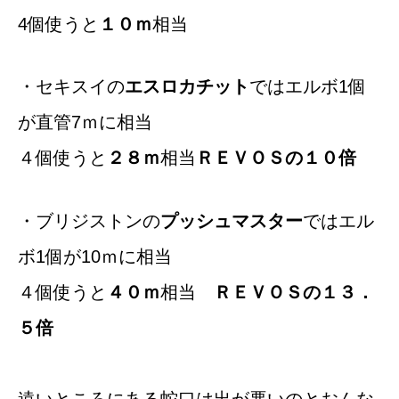
4個使うと
１０ｍ
相当
・セキスイの
エスロカチット
ではエルボ1個
が直管7ｍに相当
４個使うと
２８ｍ
相当
ＲＥＶＯＳの１０倍
・ブリジストンの
プッシュマスター
ではエル
ボ1個が10ｍに相当
４個使うと
４０ｍ
相当
ＲＥＶＯＳの１３．
５倍
遠いところにある蛇口は出が悪いのとおんな