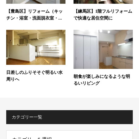
【豊島区】リフォーム（キッ
【練馬区】1階フルリフォーム
チン・浴室・洗面脱衣室・...
で快適な居住空間に
日差しのふりそそぐ明るい水
朝食が楽しみになるような明
周りへ
るいリビング
カテゴリー一覧
ー一覧