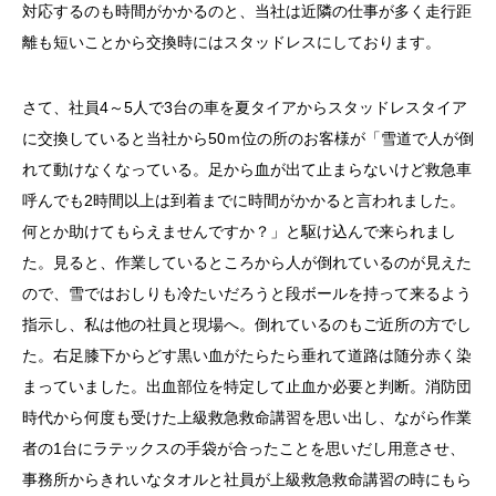
対応するのも時間がかかるのと、当社は近隣の仕事が多く走行距
離も短いことから交換時にはスタッドレスにしております。
さて、社員4～5人で3台の車を夏タイアからスタッドレスタイア
に交換していると当社から50ｍ位の所のお客様が「雪道で人が倒
れて動けなくなっている。足から血が出て止まらないけど救急車
呼んでも2時間以上は到着までに時間がかかると言われました。
何とか助けてもらえませんですか？」と駆け込んで来られまし
た。見ると、作業しているところから人が倒れているのが見えた
ので、雪ではおしりも冷たいだろうと段ボールを持って来るよう
指示し、私は他の社員と現場へ。倒れているのもご近所の方でし
た。右足膝下からどす黒い血がたらたら垂れて道路は随分赤く染
まっていました。出血部位を特定して止血か必要と判断。消防団
時代から何度も受けた上級救急救命講習を思い出し、ながら作業
者の1台にラテックスの手袋が合ったことを思いだし用意させ、
事務所からきれいなタオルと社員が上級救急救命講習の時にもら