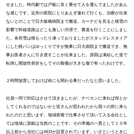
せました。時代劇では戸板に良く乗せて人を運んでましたがあん
な感じです。近所の医院にとりあえず連れて行くも、治療が出来
ないとのことで日大板橋病院まで搬送。カーナビを見ると積雪の
影響で幹線道路はどこも激しい渋滞で、裏道を行くことにしまし
た。各所雪は積もったり凍っておりましたがスタッドレスタイア
にした軽バンはゆっくりですが無事に日大病院まで搬送でき、無
事お医者さんに引き渡すことが出来ました。原因は凍結した道で
転倒し開放性骨折をしてその裂傷が大きな傷で有ったわけです。
２時間放置しておけば命にも関わる事だったなと思いました。
社員一同で対応はさせて頂きましたが、ナベカンに来れば何とか
してくれるのではないかと皆さんが思われたから我々の所に来ら
れたのだと思います。地域密着で仕事させて頂いて入る会社とし
ては地域に貢献は当然のことです。その準備の一貫として１０年
以上前から当社にはAEDが設置されています。いざというときに