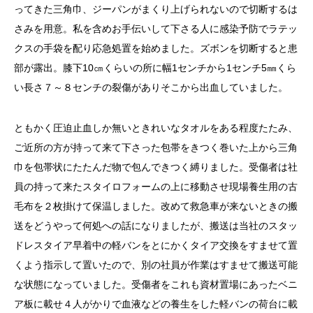
ってきた三角巾、ジーパンがまくり上げられないので切断するは
さみを用意。私を含めお手伝いして下さる人に感染予防でラテッ
クスの手袋を配り応急処置を始めました。ズボンを切断すると患
部が露出。膝下10㎝くらいの所に幅1センチから1センチ5㎜くら
い長さ７～８センチの裂傷がありそこから出血していました。
ともかく圧迫止血しか無いときれいなタオルをある程度たたみ、
ご近所の方が持って来て下さった包帯をきつく巻いた上から三角
巾を包帯状にたたんだ物で包んできつく縛りました。受傷者は社
員の持って来たスタイロフォームの上に移動させ現場養生用の古
毛布を２枚掛けて保温しました。改めて救急車が来ないときの搬
送をどうやって何処への話になりましたが、搬送は当社のスタッ
ドレスタイア早着中の軽バンをとにかくタイア交換をすませて置
くよう指示して置いたので、別の社員が作業はすませて搬送可能
な状態になっていました。受傷者をこれも資材置場にあったベニ
ア板に載せ４人がかりで血液などの養生をした軽バンの荷台に載