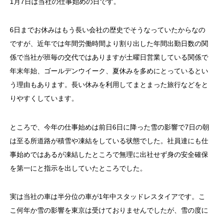
1月7日は当社の仕事始めの日です。
6日までお休みはもう長い会社の歴史でそうなっていたからなの
ですが、近年では年間労働時間より割り出した年間出勤日数の関
係で当社が班毎の交代ではありますが土曜日営業している関係で
年末年始、ゴールデンウイーク、夏休みを多めにとっているとい
う理由もあります。長い休みを利用してまとまった旅行などをと
りやすくしています。
ところで、今年の仕事始めは前日6日に降った雪の影響で7日の朝
は至る所道路が積雪や凍結をしている状態でした。社員達にも仕
事始めではあるが凍結したところで無理に出社せず身の安全確保
を第一にと指示を出していたところでした。
実は当社の車は半分位の車が1年中スタッドレスタイアです。こ
こ何年か雪の影響を東京は受けておりませんでしたが、雪の度に